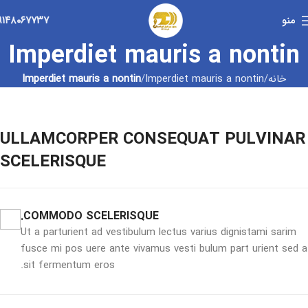
منو
۹۱۴۸۰۶۷۷۳۷
Imperdiet mauris a nontin
خانه
Imperdiet mauris a nontin
Imperdiet mauris a nontin
ULLAMCORPER CONSEQUAT PULVINAR
SCELERISQUE
COMMODO SCELERISQUE.
Ut a parturient ad vestibulum lectus varius dignistami sarim
fusce mi pos uere ante vivamus vesti bulum part urient sed a
sit fermentum eros.